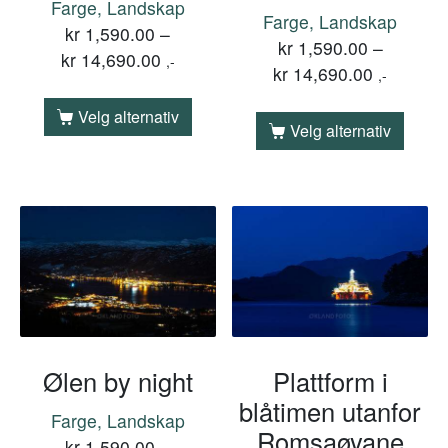
Farge, Landskap
Farge, Landskap
kr
1,590.00
–
kr
1,590.00
–
kr
14,690.00
,-
kr
14,690.00
,-
Velg alternativ
Velg alternativ
Ølen by night
Plattform i
blåtimen utanfor
Farge, Landskap
Romsaøyane
kr
1,590.00
–