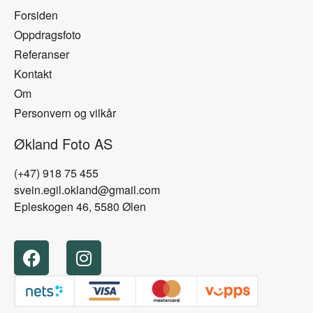
Forsiden
Oppdragsfoto
Referanser
Kontakt
Om
Personvern og vilkår
Økland Foto AS
(+47) 918 75 455
svein.egil.okland@gmail.com
Epleskogen 46, 5580 Ølen