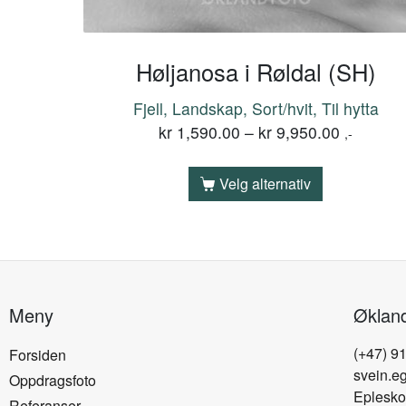
Høljanosa i Røldal (SH)
Fjell, Landskap, Sort/hvit, Til hytta
kr
1,590.00
–
kr
9,950.00
,-
Velg alternativ
Meny
Øklan
(+47) 9
Forsiden
svein.e
Oppdragsfoto
Eplesko
Referanser