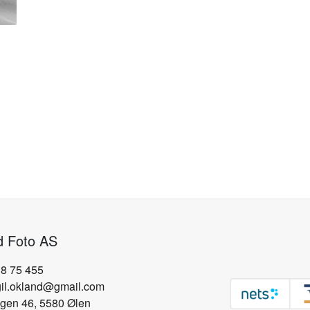
d Foto AS
18 75 455
gil.okland@gmail.com
gen 46, 5580 Ølen