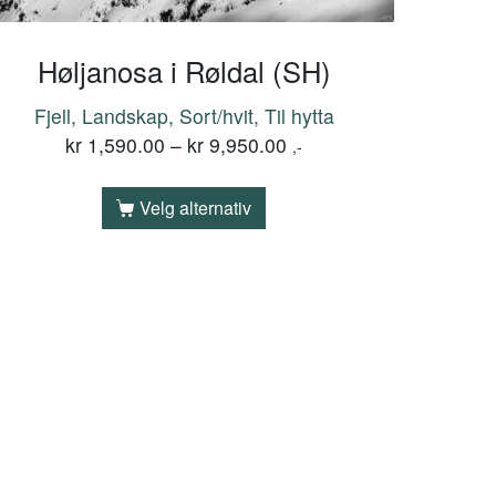
Høljanosa i Røldal (SH)
Fjell, Landskap, Sort/hvit, Til hytta
kr
1,590.00
–
kr
9,950.00
,-
Velg alternativ