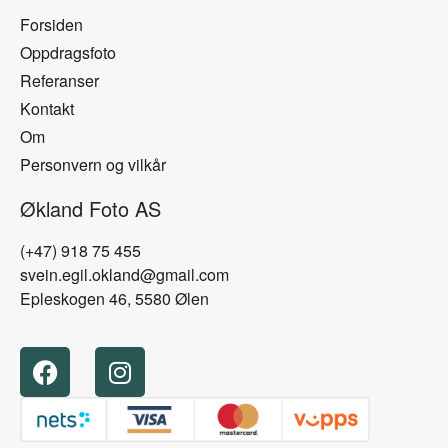
Forsiden
Oppdragsfoto
Referanser
Kontakt
Om
Personvern og vilkår
Økland Foto AS
(+47) 918 75 455
svein.egil.okland@gmail.com
Epleskogen 46, 5580 Ølen