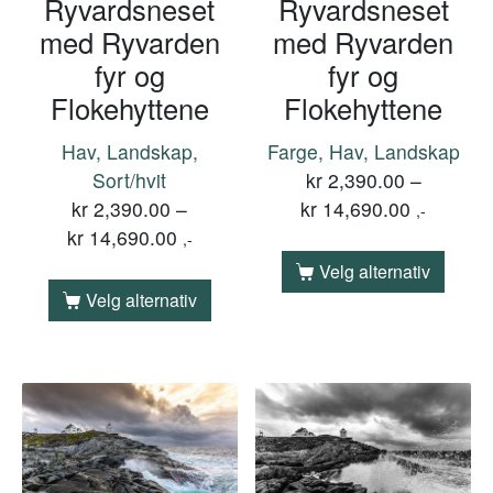
Ryvardsneset
Ryvardsneset
med Ryvarden
med Ryvarden
fyr og
fyr og
Flokehyttene
Flokehyttene
Hav, Landskap,
Farge, Hav, Landskap
Sort/hvit
kr
2,390.00
–
kr
2,390.00
–
kr
14,690.00
,-
kr
14,690.00
,-
Velg alternativ
Velg alternativ