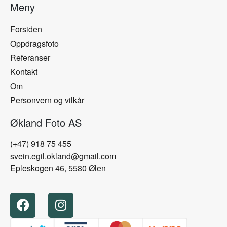
Meny
Forsiden
Oppdragsfoto
Referanser
Kontakt
Om
Personvern og vilkår
Økland Foto AS
(+47) 918 75 455
svein.egil.okland@gmail.com
Epleskogen 46, 5580 Ølen