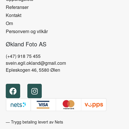
Referanser
Kontakt
Om
Personvern og vilkår
Økland Foto AS
(+47) 918 75 455
svein.egil.okland@gmail.com
Epleskogen 46, 5580 Ølen
— Trygg betaling levert av Nets