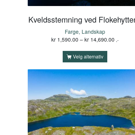
Kveldsstemning ved Flokehytte
Farge, Landskap
kr
1,590.00
–
kr
14,690.00
,-
Velg alternativ