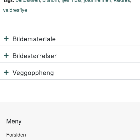
,
,
,
,
,
,
Tags:
valdresflye
Bildemateriale
Bildestørrelser
Veggoppheng
Meny
Forsiden