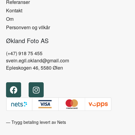
Referanser
Kontakt
Om
Personvern og vilkår
Økland Foto AS
(+47) 918 75 455
svein.egil.okland@gmail.com
Epleskogen 46, 5580 Ølen
— Trygg betaling levert av Nets