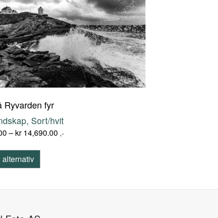
 Ryvarden fyr
ndskap, Sort/hvit
00
–
kr
14,690.00
,-
 alternativ