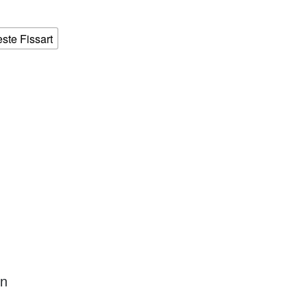
este Fissart
en