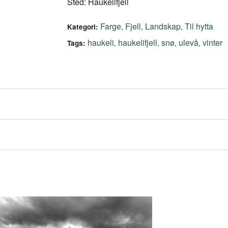
Sted: Haukelifjell
Farge
Fjell
Landskap
Til hytta
,
,
,
Kategori:
haukeli
haukelifjell
snø
ulevå
vinter
,
,
,
,
Tags: