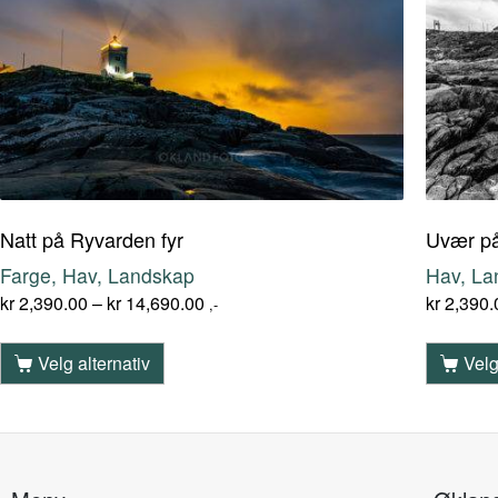
Natt på Ryvarden fyr
Uvær på
Farge, Hav, Landskap
Hav, La
kr
2,390.00
–
kr
14,690.00
kr
2,390.
,-
Velg alternativ
Velg