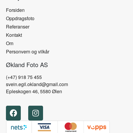
Forsiden
Oppdragsfoto
Referanser
Kontakt
Om
Personvern og vilkår
Økland Foto AS
(+47) 918 75 455
svein.egil.okland@gmail.com
Epleskogen 46, 5580 Ølen