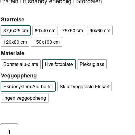
Frå ein litt shabby enebolig i Stordalen
Størrelse
37,5x25 cm
60x40 cm
75x50 cm
90x60 cm
120x80 cm
150x100 cm
Materiale
Børstet alu-plate
Hvit fotoplate
Pleksiglass
Veggoppheng
Skruesystem Alu-bolter
Skjult veggfeste Fissart
Ingen veggoppheng