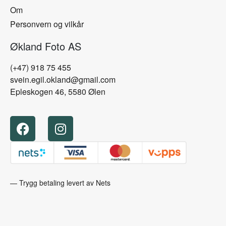
Om
Personvern og vilkår
Økland Foto AS
(+47) 918 75 455
svein.egil.okland@gmail.com
Epleskogen 46, 5580 Ølen
— Trygg betaling levert av Nets