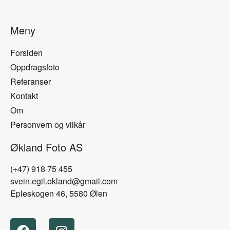
Meny
Forsiden
Oppdragsfoto
Referanser
Kontakt
Om
Personvern og vilkår
Økland Foto AS
(+47) 918 75 455
svein.egil.okland@gmail.com
Epleskogen 46, 5580 Ølen