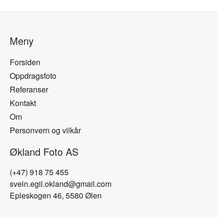
Meny
Forsiden
Oppdragsfoto
Referanser
Kontakt
Om
Personvern og vilkår
Økland Foto AS
(+47) 918 75 455
svein.egil.okland@gmail.com
Epleskogen 46, 5580 Ølen