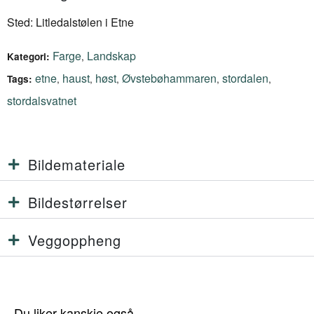
Sted: Litledalstølen i Etne
Farge
Landskap
,
Kategori:
etne
haust
høst
Øvstebøhammaren
stordalen
,
,
,
,
,
Tags:
stordalsvatnet
Bildemateriale
Bildestørrelser
Veggoppheng
Du liker kanskje også…