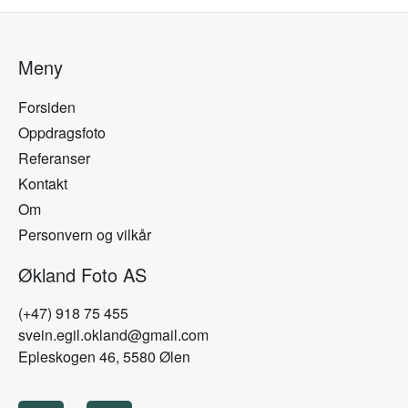
Meny
Forsiden
Oppdragsfoto
Referanser
Kontakt
Om
Personvern og vilkår
Økland Foto AS
(+47) 918 75 455
svein.egil.okland@gmail.com
Epleskogen 46, 5580 Ølen