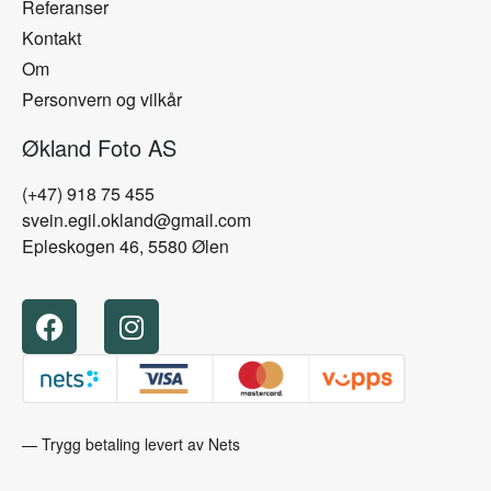
Referanser
Kontakt
Om
Personvern og vilkår
Økland Foto AS
(+47) 918 75 455
svein.egil.okland@gmail.com
Epleskogen 46, 5580 Ølen
— Trygg betaling levert av Nets