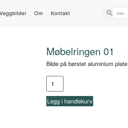
Veggbilder
Om
Kontakt
Møbelringen 01
Bilde på børstet aluminium pla
Legg i handlekurv