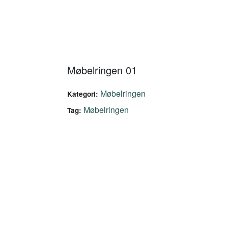
Møbelringen 01
Møbelringen
Kategori:
Møbelringen
Tag: