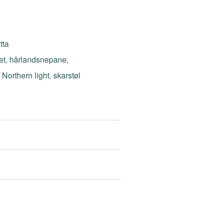
tta
et
hårlandsnepane
,
,
Northern light
skarstøl
,
,