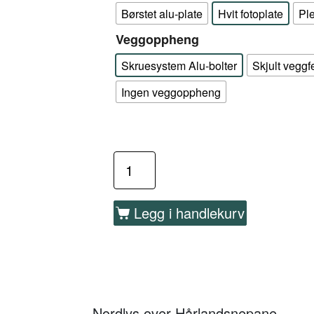
Børstet alu-plate
Hvit fotoplate
Pl
Veggoppheng
Skruesystem Alu-bolter
Skjult veggf
Ingen veggoppheng
Legg i handlekurv
Nordlys over Hårlandsnepane