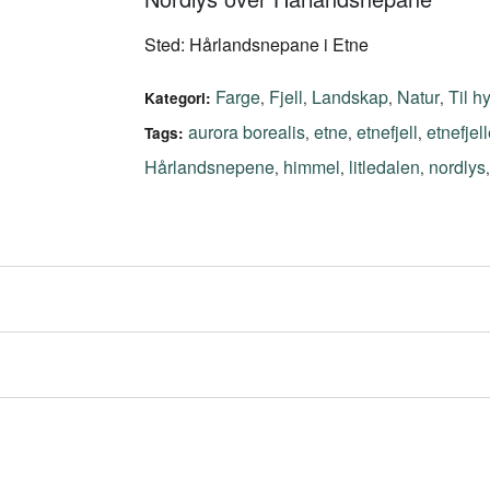
Sted: Hårlandsnepane i Etne
Farge
Fjell
Landskap
Natur
Til hy
,
,
,
,
Kategori:
aurora borealis
etne
etnefjell
etnefjell
,
,
,
Tags:
Hårlandsnepene
himmel
litledalen
nordlys
,
,
,