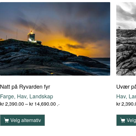
Natt på Ryvarden fyr
Uvær på
Farge, Hav, Landskap
Hav, La
kr
2,390.00
–
kr
14,690.00
kr
2,390.
,-
Velg alternativ
Velg