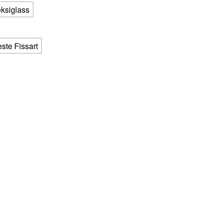
eksiglass
este Fissart