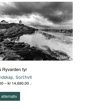
 Ryvarden fyr
ndskap, Sort/hvit
00
–
kr
14,690.00
,-
 alternativ