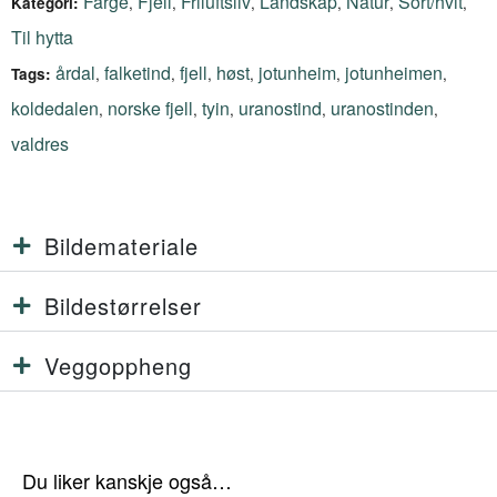
Farge
Fjell
Friluftsliv
Landskap
Natur
Sort/hvit
,
,
,
,
,
,
Kategori:
Til hytta
årdal
falketind
fjell
høst
jotunheim
jotunheimen
,
,
,
,
,
,
Tags:
koldedalen
norske fjell
tyin
uranostind
uranostinden
,
,
,
,
,
valdres
Bildemateriale
Bildestørrelser
Veggoppheng
Du liker kanskje også…