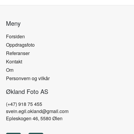
Meny
Forsiden
Oppdragsfoto
Referanser
Kontakt
Om
Personvern og vilkår
Økland Foto AS
(+47) 918 75 455
svein.egil.okland@gmail.com
Epleskogen 46, 5580 Ølen