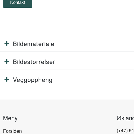
Kontakt
Bildemateriale
Bildestørrelser
Veggoppheng
Meny
Øklan
(+47) 9
Forsiden