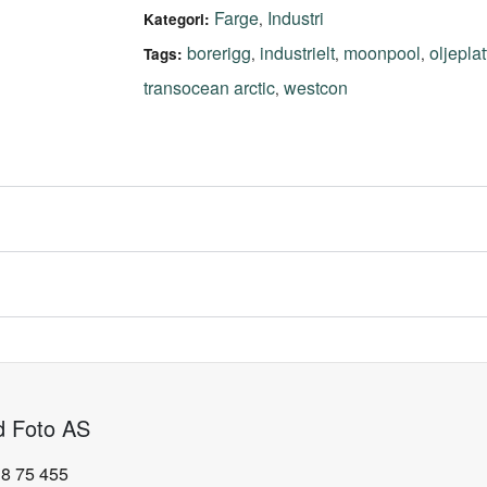
Farge
Industri
,
Kategori:
borerigg
industrielt
moonpool
oljepla
,
,
,
Tags:
transocean arctic
westcon
,
d Foto AS
18 75 455