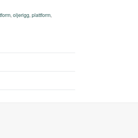
ttform
oljerigg
plattform
,
,
,