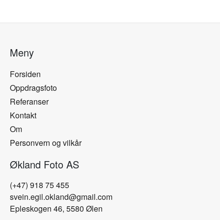
Meny
Forsiden
Oppdragsfoto
Referanser
Kontakt
Om
Personvern og vilkår
Økland Foto AS
(+47) 918 75 455
svein.egil.okland@gmail.com
Epleskogen 46, 5580 Ølen