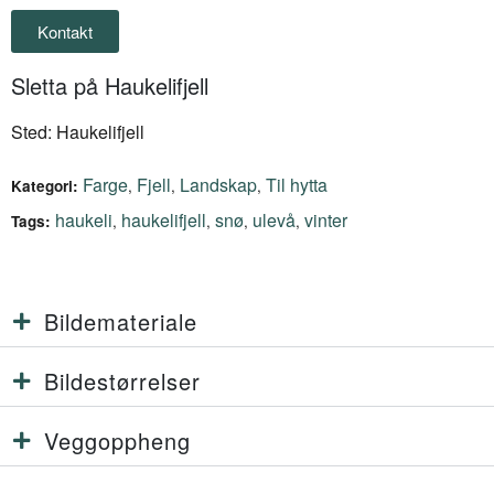
Kontakt
Sletta på Haukelifjell
Sted: Haukelifjell
Farge
Fjell
Landskap
Til hytta
,
,
,
Kategori:
haukeli
haukelifjell
snø
ulevå
vinter
,
,
,
,
Tags:
Bildemateriale
Bildestørrelser
Veggoppheng