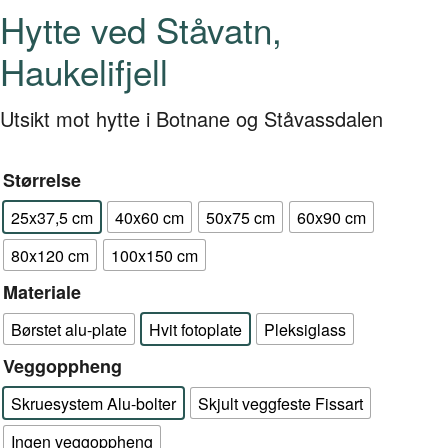
Hytte ved Ståvatn,
Haukelifjell
Utsikt mot hytte i Botnane og Ståvassdalen
Størrelse
25x37,5 cm
40x60 cm
50x75 cm
60x90 cm
80x120 cm
100x150 cm
Materiale
Børstet alu-plate
Hvit fotoplate
Pleksiglass
Veggoppheng
Skruesystem Alu-bolter
Skjult veggfeste Fissart
Ingen veggoppheng