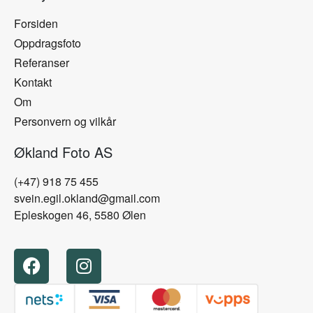
Forsiden
Oppdragsfoto
Referanser
Kontakt
Om
Personvern og vilkår
Økland Foto AS
(+47) 918 75 455
svein.egil.okland@gmail.com
Epleskogen 46, 5580 Ølen