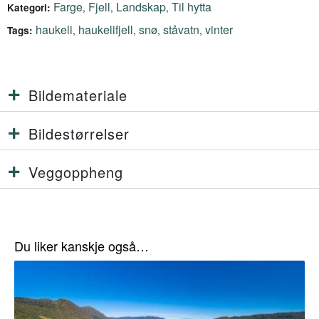
Farge
Fjell
Landskap
Til hytta
,
,
,
Kategori:
haukeli
haukelifjell
snø
ståvatn
vinter
,
,
,
,
Tags:
Bildemateriale
Bildestørrelser
Veggoppheng
Du liker kanskje også…