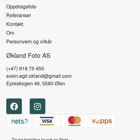
Oppdragsfoto
Referanser
Kontakt
Om
Personvern og vilkår
Økland Foto AS
(+47) 918 75 455
svein.egil.okland@gmail.com
Epleskogen 46, 5580 Ølen
— Trygg betaling levert av Nets