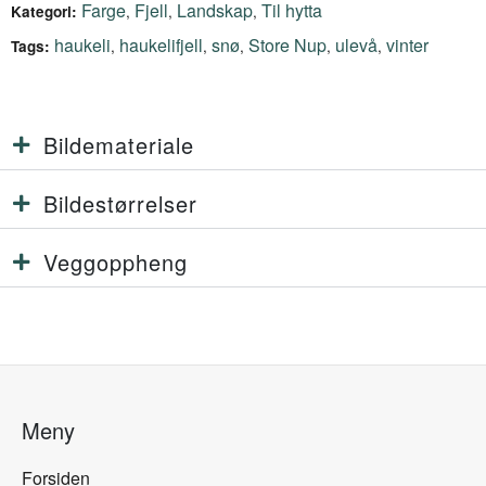
Farge
Fjell
Landskap
Til hytta
,
,
,
Kategori:
haukeli
haukelifjell
snø
Store Nup
ulevå
vinter
,
,
,
,
,
Tags:
Bildemateriale
Bildestørrelser
Veggoppheng
Meny
Forsiden