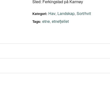
Sted: Ferkingstad på Karmøy
Hav
Landskap
Sort/hvit
,
,
Kategori:
etne
etnefjellet
,
Tags: