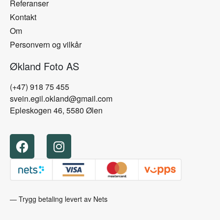
Referanser
Kontakt
Om
Personvern og vilkår
Økland Foto AS
(+47) 918 75 455
svein.egil.okland@gmail.com
Epleskogen 46, 5580 Ølen
— Trygg betaling levert av Nets