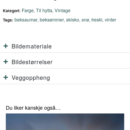
Farge
Til hytta
Vintage
,
,
Kategori:
beksaumar
beksømmer
skisko
snø
treski
vinter
,
,
,
,
,
Tags:
Bildemateriale
Bildestørrelser
Veggoppheng
Du liker kanskje også…