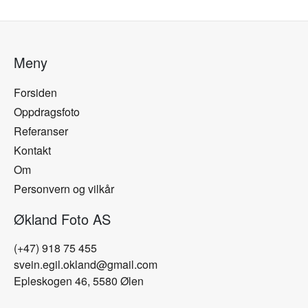
Meny
Forsiden
Oppdragsfoto
Referanser
Kontakt
Om
Personvern og vilkår
Økland Foto AS
(+47) 918 75 455
svein.egil.okland@gmail.com
Epleskogen 46, 5580 Ølen