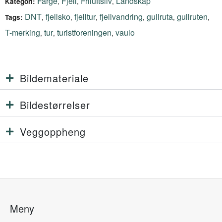
Farge
Fjell
Friluftsliv
Landskap
,
,
,
Kategori:
DNT
fjellsko
fjelltur
fjellvandring
gullruta
gullruten
,
,
,
,
,
,
Tags:
T-merking
tur
turistforeningen
vaulo
,
,
,
Bildemateriale
Bildestørrelser
Veggoppheng
Meny