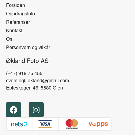
Forsiden
Oppdragsfoto
Referanser
Kontakt
Om
Personvern og vilkår
Økland Foto AS
(+47) 918 75 455
svein.egil.okland@gmail.com
Epleskogen 46, 5580 Ølen