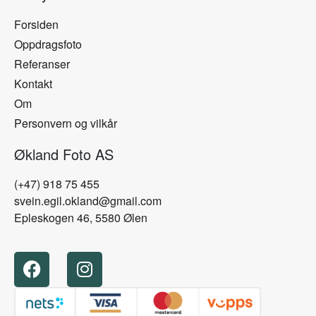
Forsiden
Oppdragsfoto
Referanser
Kontakt
Om
Personvern og vilkår
Økland Foto AS
(+47) 918 75 455
svein.egil.okland@gmail.com
Epleskogen 46, 5580 Ølen