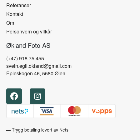
Referanser
Kontakt
Om
Personvern og vilkår
Økland Foto AS
(+47) 918 75 455
svein.egil.okland@gmail.com
Epleskogen 46, 5580 Ølen
— Trygg betaling levert av Nets