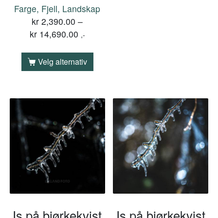
Farge, Fjell, Landskap
kr
2,390.00
–
kr
14,690.00
,-
Velg alternativ
Is på bjørkekvist
Is på bjørkekvist