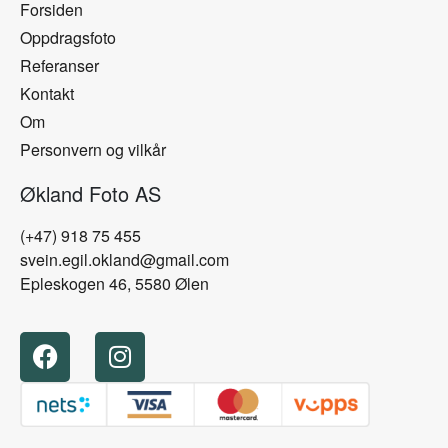
Forsiden
Oppdragsfoto
Referanser
Kontakt
Om
Personvern og vilkår
Økland Foto AS
(+47) 918 75 455
svein.egil.okland@gmail.com
Epleskogen 46, 5580 Ølen