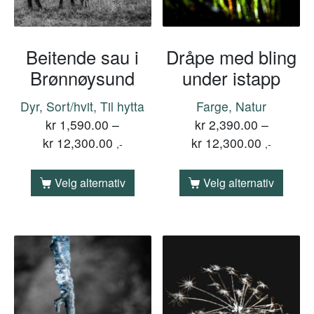
Beitende sau i
Dråpe med bling
Brønnøysund
under istapp
Dyr, Sort/hvit, Til hytta
Farge, Natur
kr
1,590.00
–
kr
2,390.00
–
kr
12,300.00
kr
12,300.00
,-
,-
Velg alternativ
Velg alternativ