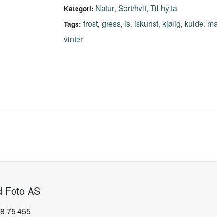
Natur
Sort/hvit
Til hytta
,
,
Kategori:
frost
gress
is
iskunst
kjølig
kulde
ma
,
,
,
,
,
,
Tags:
vinter
d Foto AS
18 75 455