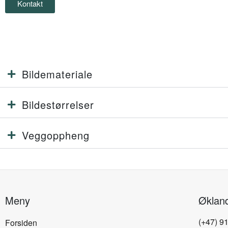
Kontakt
Bildemateriale
Bildestørrelser
Veggoppheng
Meny
Øklan
(+47) 9
Forsiden