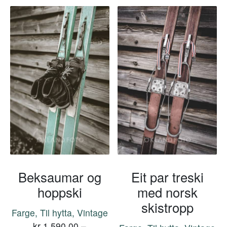
Beksaumar og
Eit par treski
hoppski
med norsk
skistropp
Farge, Til hytta, Vintage
kr
1,590.00
–