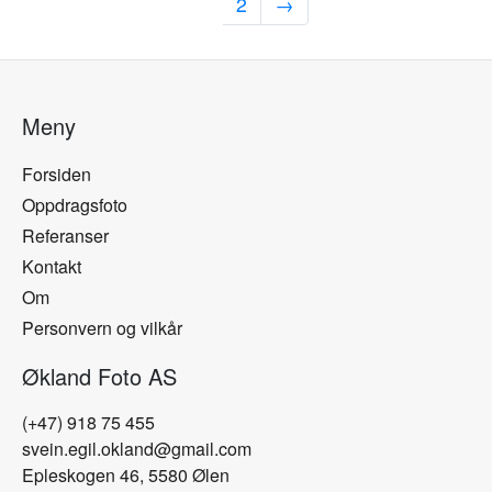
1
2
→
Meny
Forsiden
Oppdragsfoto
Referanser
Kontakt
Om
Personvern og vilkår
Økland Foto AS
(+47) 918 75 455
svein.egil.okland@gmail.com
Epleskogen 46, 5580 Ølen