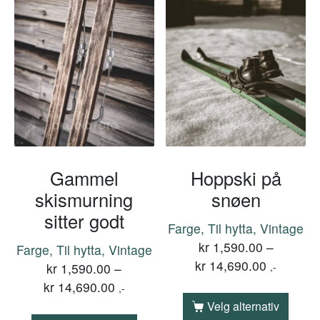
Gammel
Hoppski på
skismurning
snøen
sitter godt
Farge, Til hytta, Vintage
kr
1,590.00
–
Farge, Til hytta, Vintage
kr
14,690.00
kr
1,590.00
–
,-
kr
14,690.00
,-
Velg alternativ