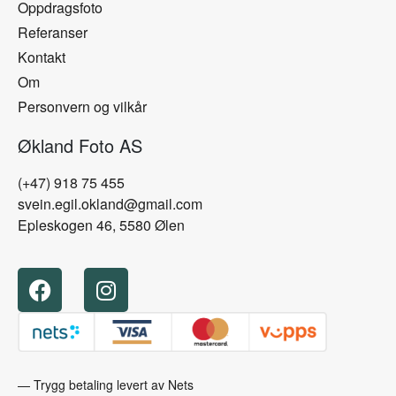
Oppdragsfoto
Referanser
Kontakt
Om
Personvern og vilkår
Økland Foto AS
(+47) 918 75 455
svein.egil.okland@gmail.com
Epleskogen 46, 5580 Ølen
— Trygg betaling levert av Nets