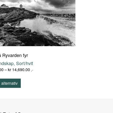
 Ryvarden fyr
ndskap, Sort/hvit
00
–
kr
14,690.00
,-
 alternativ