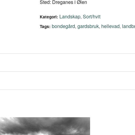
Sted: Dreganes i Ølen
Landskap
Sort/hvit
,
Kategori:
bondegård
gardsbruk
hellevad
landb
,
,
,
Tags: