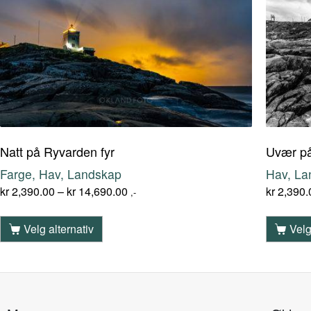
Natt på Ryvarden fyr
Uvær på
Farge, Hav, Landskap
Hav, La
kr
2,390.00
–
kr
14,690.00
kr
2,390.
,-
Velg alternativ
Velg