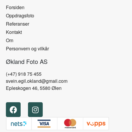
Forsiden
Oppdragsfoto
Referanser
Kontakt
Om
Personvern og vilkår
Økland Foto AS
(+47) 918 75 455
svein.egil.okland@gmail.com
Epleskogen 46, 5580 Ølen