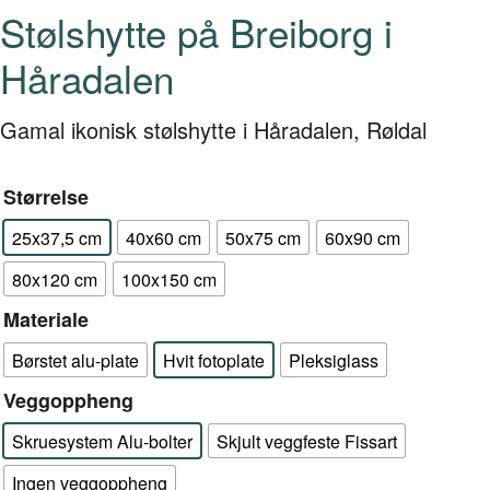
Stølshytte på Breiborg i
Håradalen
Gamal ikonisk stølshytte i Håradalen, Røldal
Størrelse
25x37,5 cm
40x60 cm
50x75 cm
60x90 cm
80x120 cm
100x150 cm
Materiale
Børstet alu-plate
Hvit fotoplate
Pleksiglass
Veggoppheng
Skruesystem Alu-bolter
Skjult veggfeste Fissart
Ingen veggoppheng