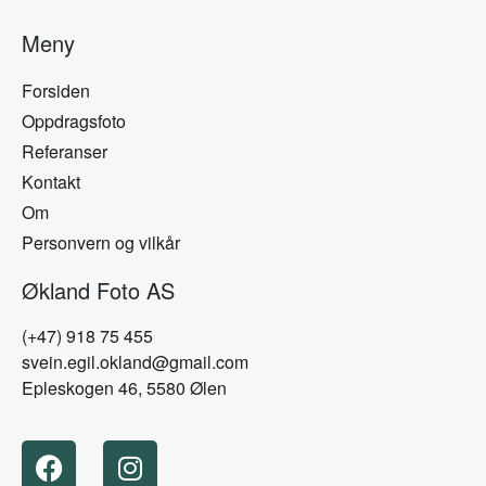
Meny
Forsiden
Oppdragsfoto
Referanser
Kontakt
Om
Personvern og vilkår
Økland Foto AS
(+47) 918 75 455
svein.egil.okland@gmail.com
Epleskogen 46, 5580 Ølen